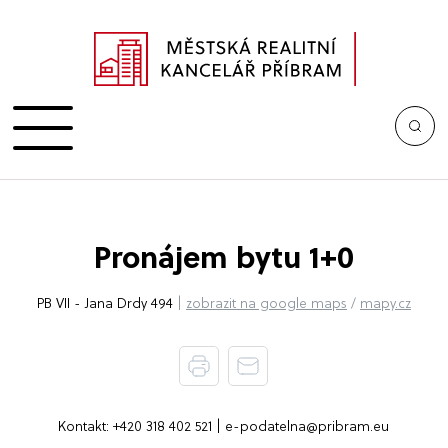
Pronájem bytu 1+0
PB VII - Jana Drdy 494
|
zobrazit na google maps
/
mapy.cz
Kontakt:
+420 318 402 521
|
e-podatelna@pribram.eu