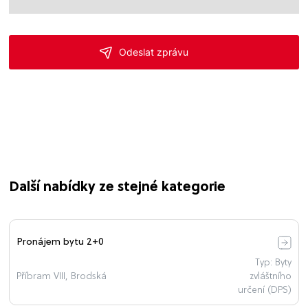
Další nabídky ze stejné kategorie
Pronájem bytu 2+0
Typ: Byty
Příbram VIII, Brodská
zvláštního
určení (DPS)