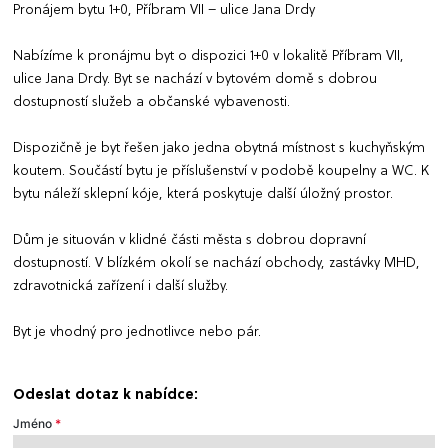
Pronájem bytu 1+0, Příbram VII – ulice Jana Drdy
Nabízíme k pronájmu byt o dispozici 1+0 v lokalitě Příbram VII,
ulice Jana Drdy. Byt se nachází v bytovém domě s dobrou
dostupností služeb a občanské vybavenosti.
Dispozičně je byt řešen jako jedna obytná místnost s kuchyňským
koutem. Součástí bytu je příslušenství v podobě koupelny a WC. K
bytu náleží sklepní kóje, která poskytuje další úložný prostor.
Dům je situován v klidné části města s dobrou dopravní
dostupností. V blízkém okolí se nachází obchody, zastávky MHD,
zdravotnická zařízení i další služby.
Byt je vhodný pro jednotlivce nebo pár.
Odeslat dotaz k nabídce:
Jméno
*