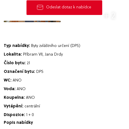
Odeslat dotaz k nabídce
+ 2
Typ nabídky:
Byty zvláštního určení (DPS)
Lokalita:
Příbram VII, Jana Drdy
Číslo bytu:
21
Označení bytu:
DPS
WC:
ANO
Voda:
ANO
Koupelna:
ANO
Vytápění:
centrální
Dispozice:
1 + 0
Popis nabídky