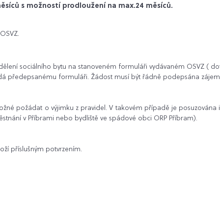
měsíců s možností prodloužení na max.24 měsíců.
 OSVZ.
řidělení sociálního bytu na stanoveném formuláři vydávaném OSVZ ( dot
vídá předepsanému formuláři. Žádost musí být řádně podepsána záje
né požádat o výjimku z pravidel. V takovém případě je posuzována ind
tnání v Příbrami nebo bydliště ve spádové obci ORP Příbram).
loží příslušným potvrzením.