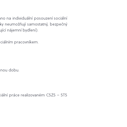
áno na individuální posouzení sociální
mínky neumožňují samostatný, bezpečný
ící nájemní bydlení).
ociálním pracovníkem.
odnou dobu.
ociální práce realizovaném CSZS – STS