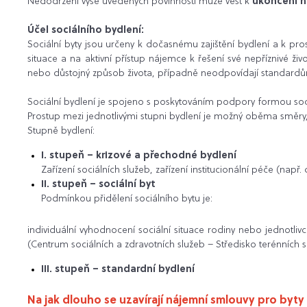
Nedodržení výše uvedených povinností může vést k
ukončení 
Účel sociálního bydlení:
Sociální byty jsou určeny k dočasnému zajištění bydlení a k pros
situace a na aktivní přístup nájemce k řešení své nepříznivé ži
nebo důstojný způsob života, případně neodpovídají standardům 
Sociální bydlení je spojeno s poskytováním podpory formou soc
Prostup mezi jednotlivými stupni bydlení je možný oběma směry,
Stupně bydlení:
I. stupeň – krizové a přechodné bydlení
Zařízení sociálních služeb, zařízení institucionální péče (na
II. stupeň – sociální byt
Podmínkou přidělení sociálního bytu je:
individuální vyhodnocení sociální situace rodiny nebo jednotl
(Centrum sociálních a zdravotních služeb – Středisko terénních s
III. stupeň – standardní bydlení
Na jak dlouho se uzavírají nájemní smlouvy pro byty