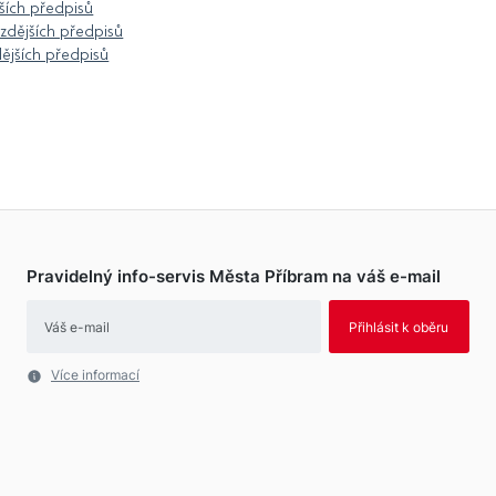
jších předpisů
zdějších předpisů
dějších předpisů
Pravidelný info-servis Města Příbram na váš
e-mail
Více informací