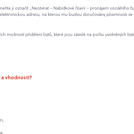
te ji označit „Neotvírat – Nabídkové řízení – pronájem sociálního byt
 elektronickou adresu, na kterou mu budou doručovány písemnosti ve 
?
ích možností přidělení bytů, které jsou závislé na počtu uvolněných byt
i a vhodnosti?
,
m,
a,