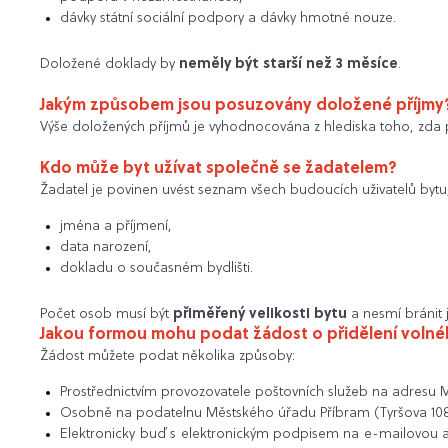
dávky státní sociální podpory a dávky hmotné nouze.
Doložené doklady by
neměly být starší než 3 měsíce
.
Jakým způsobem jsou posuzovány doložené příjmy
Výše doložených příjmů je vyhodnocována z hlediska toho, zda
Kdo může byt užívat společně se žadatelem?
Žadatel je povinen uvést seznam všech budoucích uživatelů bytu,
jména a příjmení,
data narození,
dokladu o současném bydlišti.
Počet osob musí být
přiměřený velikosti bytu
a nesmí bránit 
Jakou formou mohu podat žádost o přidělení voln
Žádost můžete podat několika způsoby:
Prostřednictvím provozovatele poštovních služeb na adresu M
Osobně na podatelnu Městského úřadu Příbram (Tyršova 108, 2
Elektronicky buď s elektronickým podpisem na e-mailovou