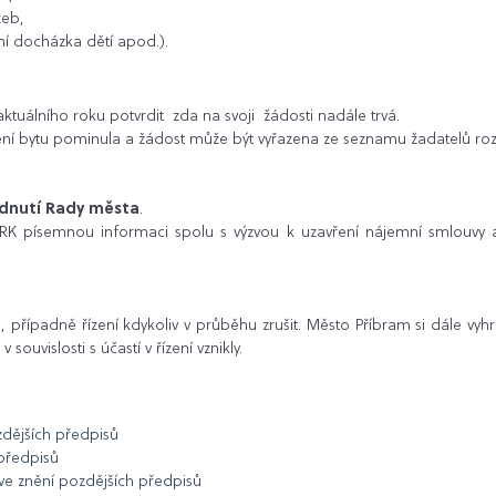
žeb,
ní docházka dětí apod.).
ktuálního roku potvrdit zda na svoji žádosti nadále trvá.
lení bytu pominula a žádost může být vyřazena ze seznamu žadatelů r
dnutí Rady města
.
ěRK písemnou informaci spolu s výzvou k uzavření nájemní smlouvy
řípadně řízení kdykoliv v průběhu zrušit. Město Příbram si dále vyhra
ouvislosti s účastí v řízení vznikly.
zdějších předpisů
 předpisů
 ve znění pozdějších předpisů