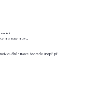
azník).
mcem o nájem bytu.
ividuální situace žadatele (např. při