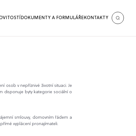
OVITOSTÍ
DOKUMENTY A FORMULÁŘE
KONTAKTY
 osob v nepříznivé životní situaci. Je
 disponuje byty kategorie sociální o
i nájemní smlouvy, domovním řádem a
přímé vyplácení pronajímateli.