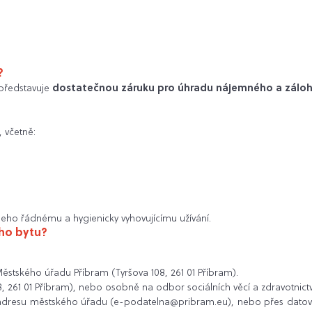
?
 představuje
dostatečnou záruku pro úhradu nájemného a záloh
 včetně:
jeho řádnému a hygienicky vyhovujícímu užívání.
ého bytu?
ěstského úřadu Příbram (Tyršova 108, 261 01 Příbram).
61 01 Příbram), nebo osobně na odbor sociálních věcí a zdravotnictví 
 adresu městského úřadu (e-podatelna@pribram.eu), nebo přes dato