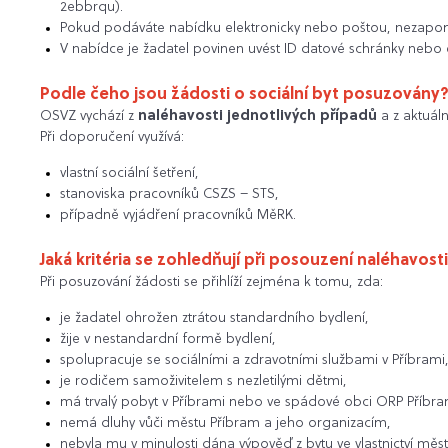
2ebbrqu).
Pokud podáváte nabídku elektronicky nebo poštou, nezapomeň
V nabídce je žadatel povinen uvést ID datové schránky nebo
Podle čeho jsou žádosti o sociální byt posuzovány
OSVZ vychází z
naléhavosti jednotlivých případů
a z aktuáln
Při doporučení využívá:
vlastní sociální šetření,
stanoviska pracovníků CSZS – STS,
případně vyjádření pracovníků MěRK.
Jaká kritéria se zohledňují při posouzení naléhavost
Při posuzování žádosti se přihlíží zejména k tomu, zda:
je žadatel ohrožen ztrátou standardního bydlení,
žije v nestandardní formě bydlení,
spolupracuje se sociálními a zdravotními službami v Příbrami
je rodičem samoživitelem s nezletilými dětmi,
má trvalý pobyt v Příbrami nebo ve spádové obci ORP Příbra
nemá dluhy vůči městu Příbram a jeho organizacím,
nebyla mu v minulosti dána výpověď z bytu ve vlastnictví měst