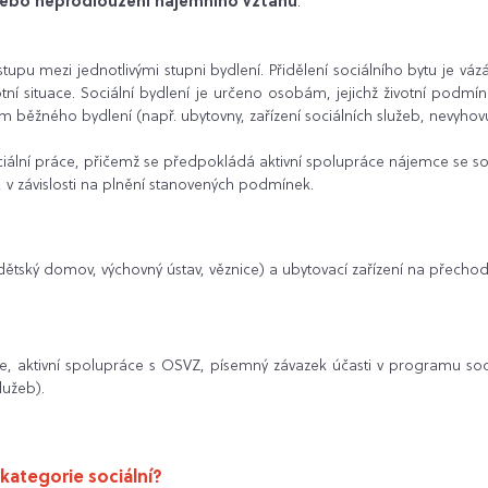
nebo neprodloužení nájemního vztahu
.
tupu mezi jednotlivými stupni bydlení. Přidělení sociálního bytu je váz
votní situace. Sociální bydlení je určeno osobám, jejichž životní pod
běžného bydlení (např. ubytovny, zařízení sociálních služeb, nevyhovuj
iální práce, přičemž se předpokládá aktivní spolupráce nájemce se s
 v závislosti na plnění stanovených podmínek.
př. dětský domov, výchovný ústav, věznice) a ubytovací zařízení na přech
ivce, aktivní spolupráce s OSVZ, písemný závazek účasti v programu s
lužeb).
 kategorie sociální?