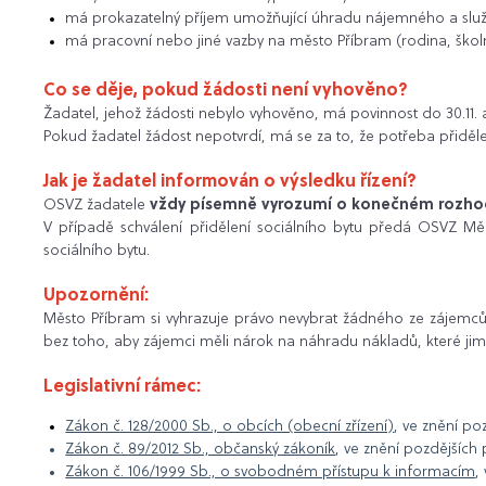
má prokazatelný příjem umožňující úhradu nájemného a slu
má pracovní nebo jiné vazby na město Příbram (rodina, škol
Co se děje, pokud žádosti není vyhověno?
Žadatel, jehož žádosti nebylo vyhověno, má povinnost do 30.11. a
Pokud žadatel žádost nepotvrdí, má se za to, že potřeba přidě
Jak je žadatel informován o výsledku řízení?
OSVZ žadatele
vždy písemně vyrozumí o konečném rozho
V případě schválení přidělení sociálního bytu předá OSVZ M
sociálního bytu.
Upozornění:
Město Příbram si vyhrazuje právo nevybrat žádného ze zájemců, p
bez toho, aby zájemci měli nárok na náhradu nákladů, které jim v s
Legislativní rámec:
Zákon č. 128/2000 Sb., o obcích (obecní zřízení)
, ve znění po
Zákon č. 89/2012 Sb., občanský zákoník
, ve znění pozdějších
Zákon č. 106/1999 Sb., o svobodném přístupu k informacím
,