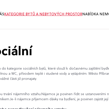
ÁS
KATEGORIE BYTŮ A NEBYTOVÝCH PROSTOR
NABÍDKA NEM
ciální
do kategorie sociálních bytů, které slouží k dočasnému zajištění bydlení
lnou a WC, přívodem teplé i studené vody a vytápěním. Město Příbram
řevážné části již pronajaty.
bu trvání nájemního vztahu.Nájemce je povinen řídit se ustanovením
m.Je-li nájemce příjemcem dávky na bydlení, je povinen zajistit její 