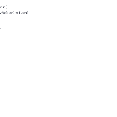
u“.).
výběrovém řízení.
ů.