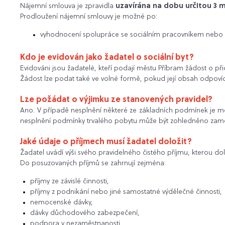
Nájemní smlouva je zpravidla
uzavírána na dobu určitou 3 
Prodloužení nájemní smlouvy je možné po:
vyhodnocení spolupráce se sociálním pracovníkem nebo
Kdo je evidován jako žadatel o sociální byt?
Evidováni jsou žadatelé, kteří podají městu Příbram žádost o p
Žádost lze podat také ve volné formě, pokud její obsah odpo
Lze požádat o výjimku ze stanovených pravidel?
Ano. V případě nesplnění některé ze základních podmínek je mož
nesplnění podmínky trvalého pobytu může být zohledněno zaměs
Jaké údaje o příjmech musí žadatel doložit?
Žadatel uvádí výši svého pravidelného čistého příjmu, kterou do
Do posuzovaných příjmů se zahrnují zejména:
příjmy ze závislé činnosti,
příjmy z podnikání nebo jiné samostatné výdělečné činnosti,
nemocenské dávky,
dávky důchodového zabezpečení,
podpora v nezaměstnanosti,